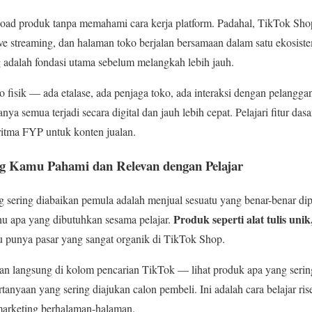
load produk tanpa memahami cara kerja platform. Padahal, TikTok Sh
live streaming, dan halaman toko berjalan bersamaan dalam satu ekos
 adalah fondasi utama sebelum melangkah lebih jauh.
fisik — ada etalase, ada penjaga toko, ada interaksi dengan pelangga
ya semua terjadi secara digital dan jauh lebih cepat. Pelajari fitur dasa
oritma FYP untuk konten jualan.
ng Kamu Pahami dan Relevan dengan Pelajar
ang sering diabaikan pemula adalah menjual sesuatu yang benar-benar di
Produk seperti alat tulis unik
hu apa yang dibutuhkan sesama pelajar.
u punya pasar yang sangat organik di TikTok Shop.
kan langsung di kolom pencarian TikTok — lihat produk apa yang seri
tanyaan yang sering diajukan calon pembeli. Ini adalah cara belajar rise
marketing berhalaman-halaman.