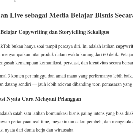
an Live sebagai Media Belajar Bisnis Secar
elajar Copywriting dan Storytelling Sekaligus
copywrit
Tok bukan hanya soal tampil percaya diri. Ini adalah latihan
enyampaikan nilai produk dalam waktu kurang dari 60 detik. Pelaja
engasah kemampuan komunikasi, persuasi, dan kreativitas secara bers
mal 3 konten per minggu dan amati mana yang performanya lebih baik. 
n datang sendiri — jauh lebih relevan dibanding teori pemasaran yang d
asi Nyata Cara Melayani Pelanggan
dalah salah satu latihan komunikasi bisnis paling intens yang bisa dila
njawab pertanyaan real-time, meyakinkan calon pembeli, dan mengelola a
si nyata dari dunia kerja dan wirausaha.