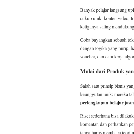
Banyak pelajar langsung up
cukup unik: konten video, 
ketiganya saling mendukung
Coba bayangkan sebuah toko 
dengan logika yang mirip, han
voucher, dan cara kerja alg
Mulai dari Produk ya
Salah satu prinsip bisnis y
keunggulan unik: mereka ta
perlengkapan belajar
justr
Riset sederhana bisa dilaku
komentar, dan perhatikan per
tanpa harus membaca teori 