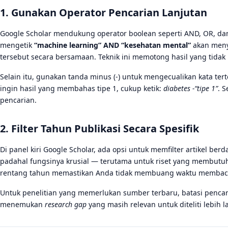
1. Gunakan Operator Pencarian Lanjutan
Google Scholar mendukung operator boolean seperti AND, OR, dan t
mengetik
“machine learning” AND “kesehatan mental”
akan meny
tersebut secara bersamaan. Teknik ini memotong hasil yang tidak 
Selain itu, gunakan tanda minus (-) untuk mengecualikan kata terte
ingin hasil yang membahas tipe 1, cukup ketik:
diabetes -“tipe 1”
. S
pencarian.
2. Filter Tahun Publikasi Secara Spesifik
Di panel kiri Google Scholar, ada opsi untuk memfilter artikel be
padahal fungsinya krusial — terutama untuk riset yang membutuhka
rentang tahun memastikan Anda tidak membuang waktu membaca a
Untuk penelitian yang memerlukan sumber terbaru, batasi pencar
menemukan
research gap
yang masih relevan untuk diteliti lebih la