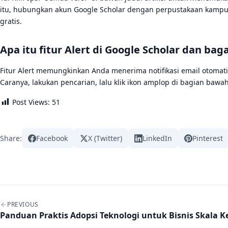
itu, hubungkan akun Google Scholar dengan perpustakaan kampus m
gratis.
Apa itu fitur Alert di Google Scholar dan 
Fitur Alert memungkinkan Anda menerima notifikasi email otomatis
Caranya, lakukan pencarian, lalu klik ikon amplop di bagian baw
Post Views:
51
Share:
Facebook
X (Twitter)
LinkedIn
Pinterest
Post navigation
PREVIOUS
Panduan Praktis Adopsi Teknologi untuk Bisnis Skala Ke