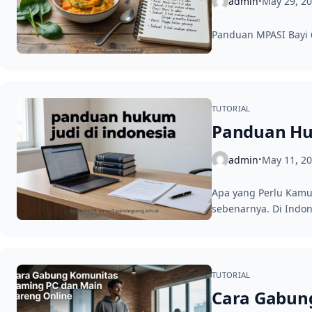
admin
May 29, 2
•
Panduan MPASI Bayi 6
TUTORIAL
Panduan Hu
admin
May 11, 2
•
Apa yang Perlu Kamu
sebenarnya. Di Indon
TUTORIAL
Cara Gabun