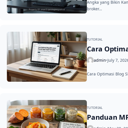
Angka yang Bikin Kam
broker…
TUTORIAL
Cara Optima
admin
July 7, 202
•
Cara Optimasi Blog S
TUTORIAL
Panduan MPA