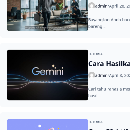
admin
April 28, 
•
Bayangkan Anda baru 
bareng…
TUTORIAL
Cara Hasilka
admin
April 8, 20
•
Cari tahu rahasia me
hasil…
TUTORIAL