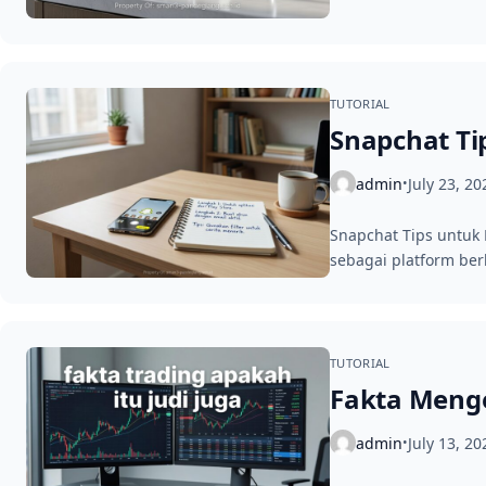
TUTORIAL
Snapchat Ti
admin
July 23, 20
•
Snapchat Tips untuk
sebagai platform be
TUTORIAL
Fakta Menge
admin
July 13, 20
•