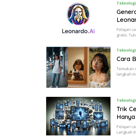
Teknolog
Gener
Leonar
Pelajari 
gratis. Tu
Teknolog
Cara B
Temukan ca
langkah m
Teknolog
Trik C
Hanya 
Pelajari c
Langkah m