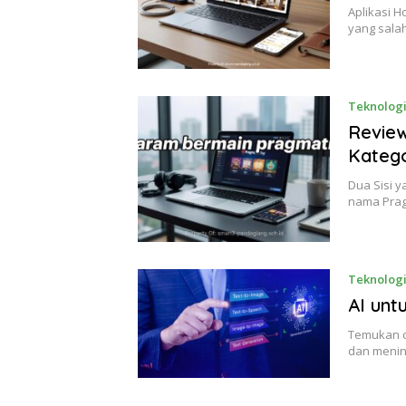
Aplikasi H
yang sala
Teknolog
Review
Kateg
Dua Sisi 
nama Prag
Teknolog
AI unt
Temukan c
dan menin