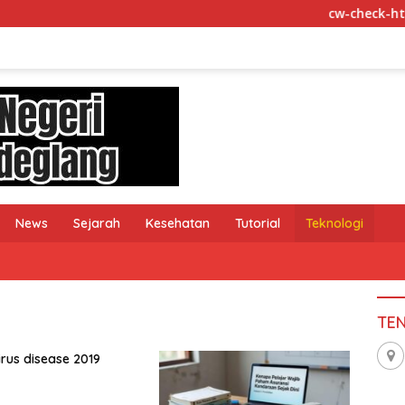
cw-check-https://t
News
Sejarah
Kesehatan
Tutorial
Teknologi
TE