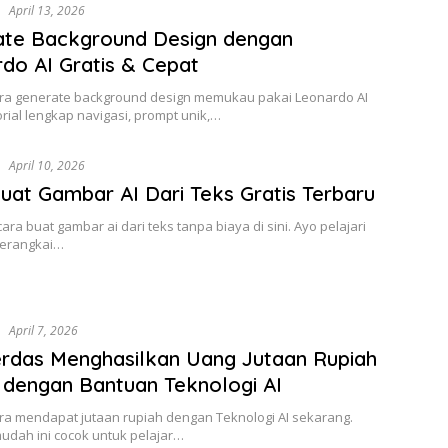
i
April 13, 2026
ate Background Design dengan
do AI Gratis & Cepat
cara generate background design memukau pakai Leonardo AI
torial lengkap navigasi, prompt unik,…
i
April 10, 2026
uat Gambar AI Dari Teks Gratis Terbaru
ra buat gambar ai dari teks tanpa biaya di sini. Ayo pelajari
erangkai…
i
April 7, 2026
erdas Menghasilkan Uang Jutaan Rupiah
dengan Bantuan Teknologi AI
ara mendapat jutaan rupiah dengan Teknologi AI sekarang.
udah ini cocok untuk pelajar…