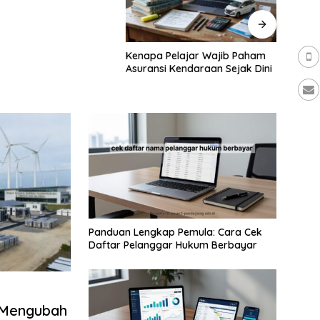
 Pelajar Wajib Paham
Kenapa Gamer Pro Selalu
Rek
si Kendaraan Sejak Dini
Pakai Jam Tangan Terbaik?
Tip
Panduan Lengkap Pemula: Cara Cek
Daftar Pelanggar Hukum Berbayar
 Mengubah