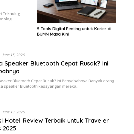
i Teknologi
knologi
5 Tools Digital Penting untuk Karier di
BUMN Masa Kini
i
June 15, 2026
 Speaker Bluetooth Cepat Rusak? Ini
babnya
eaker Bluetooth Cepat Rusak? Ini Penyebabnya Banyak orang
ika speaker Bluetooth kesayangan mereka…
i
June 13, 2026
si Hotel Review Terbaik untuk Traveler
s 2025