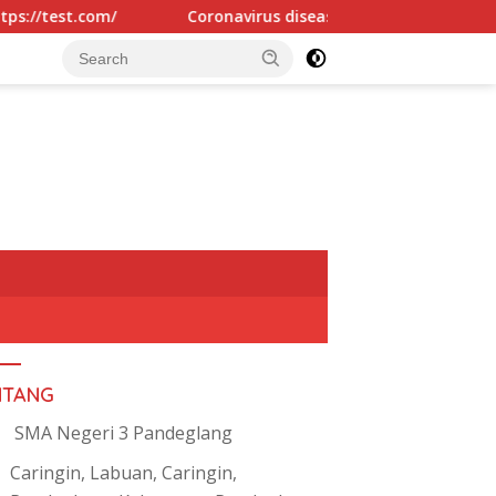
est.com/
Coronavirus disease 2019
Kenapa Pela
NTANG
SMA Negeri 3 Pandeglang
Caringin, Labuan, Caringin,