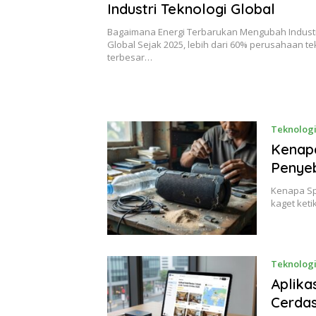
Industri Teknologi Global
Bagaimana Energi Terbarukan Mengubah Industr
Global Sejak 2025, lebih dari 60% perusahaan te
terbesar…
Teknolog
Kenapa
Penye
Kenapa Sp
kaget ket
Teknolog
Aplika
Cerda