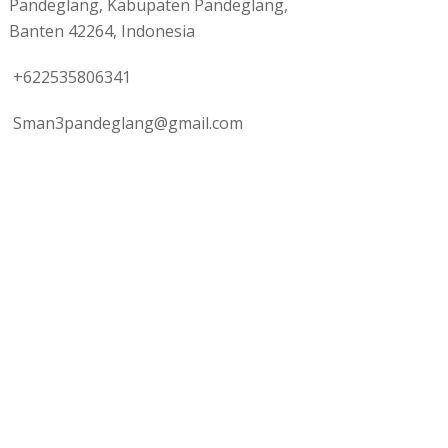
Pandeglang, Kabupaten Pandeglang,
Banten 42264, Indonesia
+622535806341
omendasi TikTok For You
Riset Terbaru: Creatine
s yang Terbukti Efektif
Manfaat Nyata untuk Atlet
Dunia
Sman3pandeglang@gmail.com