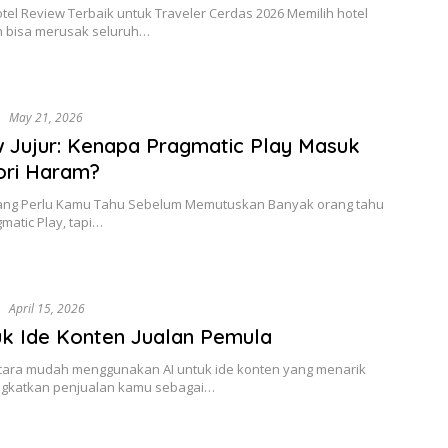
otel Review Terbaik untuk Traveler Cerdas 2026 Memilih hotel
h bisa merusak seluruh…
i
May 21, 2026
 Jujur: Kenapa Pragmatic Play Masuk
ori Haram?
yang Perlu Kamu Tahu Sebelum Memutuskan Banyak orang tahu
matic Play, tapi…
i
April 15, 2026
uk Ide Konten Jualan Pemula
ara mudah menggunakan AI untuk ide konten yang menarik
gkatkan penjualan kamu sebagai…