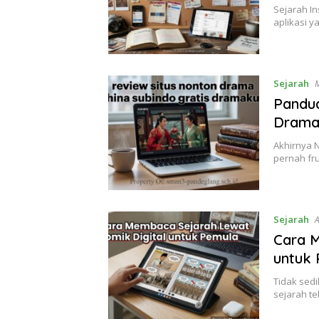
Sejarah In
aplikasi 
Sejarah
M
Pandua
Drama
Akhirnya 
pernah fru
Sejarah
A
Cara M
untuk
Tidak sed
sejarah te