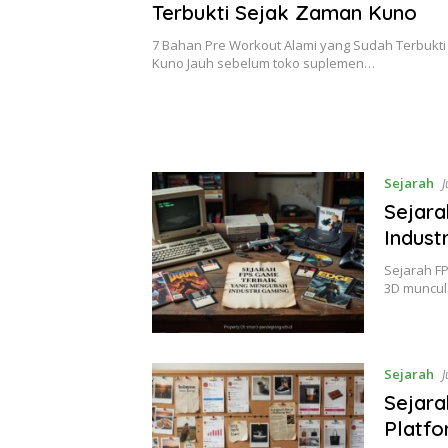
Terbukti Sejak Zaman Kuno
7 Bahan Pre Workout Alami yang Sudah Terbukt
Kuno Jauh sebelum toko suplemen…
Sejarah
J
Sejar
Indust
Sejarah F
3D muncul
Sejarah
J
Sejara
Platfo