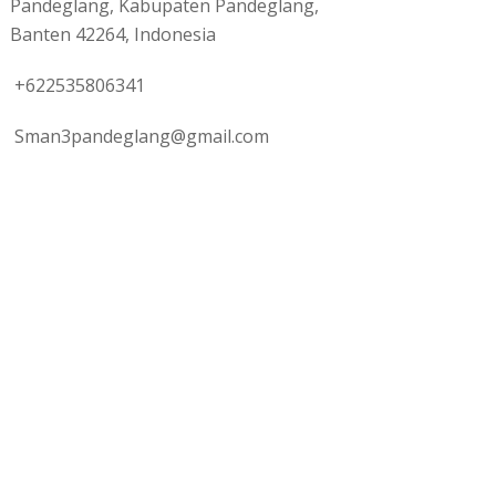
Pandeglang, Kabupaten Pandeglang,
Banten 42264, Indonesia
+622535806341
Sman3pandeglang@gmail.com