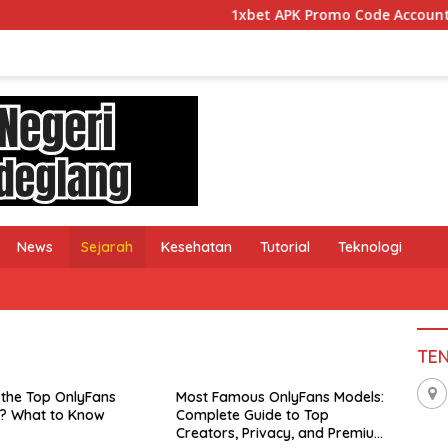
1xbet APK Promo Code Account Verificati
News
Sejarah
Kesehatan
Tutorial
Teknologi
TE
ous OnlyFans Models:
BetSc
 Guide to Top
προσφ
, Privacy, and Premium
χάσετ