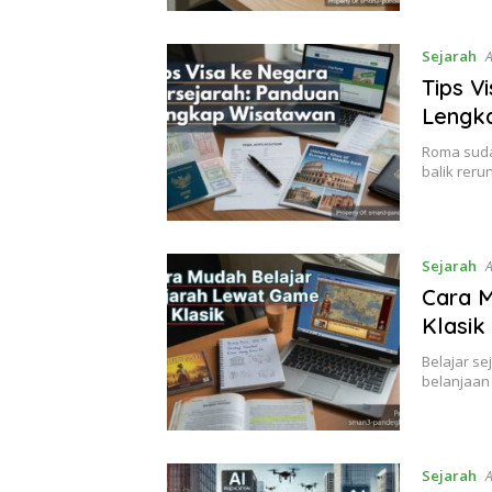
Sejarah
A
Tips V
Lengk
Roma sudah
balik reru
Sejarah
A
Cara M
Klasik
Belajar se
belanjaan
Sejarah
A