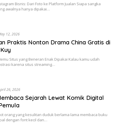
stagram Bisnis: Dari Foto ke Platform Jualan Siapa sangka
yang awalnya hanya dipakai…
ay 12, 2026
n Praktis Nonton Drama China Gratis di
Kuy
Nemu Situs yang Beneran Enak Dipakai Kalau kamu udah
strasi karena situs streaming…
pril 26, 2026
embaca Sejarah Lewat Komik Digital
 Pemula
ikit orang yang kesulitan duduk berlama-lama membaca buku
bal dengan font kecil dan…