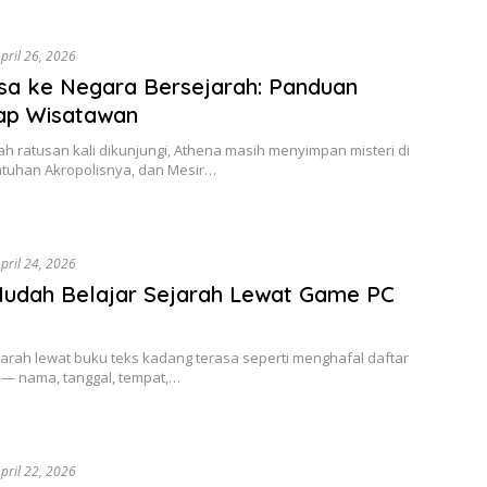
pril 26, 2026
isa ke Negara Bersejarah: Panduan
ap Wisatawan
 ratusan kali dikunjungi, Athena masih menyimpan misteri di
ntuhan Akropolisnya, dan Mesir…
pril 24, 2026
udah Belajar Sejarah Lewat Game PC
jarah lewat buku teks kadang terasa seperti menghafal daftar
 — nama, tanggal, tempat,…
pril 22, 2026