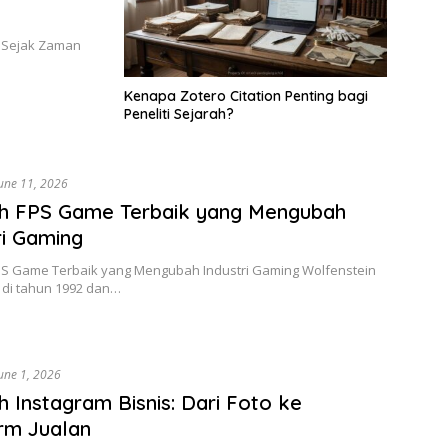
i Sejak Zaman
Kenapa Zotero Citation Penting bagi
Peneliti Sejarah?
une 11, 2026
ah FPS Game Terbaik yang Mengubah
ri Gaming
PS Game Terbaik yang Mengubah Industri Gaming Wolfenstein
 di tahun 1992 dan…
une 1, 2026
h Instagram Bisnis: Dari Foto ke
rm Jualan