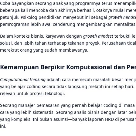
Coba bayangkan seorang anak yang programnya terus menampil
beberapa kali mencoba dan akhirnya berhasil, otaknya mulai mer
petunjuk. Psikolog pendidikan menyebut ini sebagai
growth minds
pemrograman lebih awal cenderung mengembangkan mentalitas ini
Dalam konteks bisnis, karyawan dengan
growth mindset
terbukti l
solusi, dan lebih tahan terhadap tekanan proyek. Perusahaan ti
merekrut orang yang sudah membawanya.
Kemampuan Berpikir Komputasional dan Pen
Computational thinking
adalah cara memecah masalah besar menjadi
yang belajar coding secara tidak langsung melatih ini setiap hari.
relevan untuk profesi teknologi.
Seorang manajer pemasaran yang pernah belajar coding di masa
cara yang lebih sistematis. Seorang analis bisnis dengan latar b
yang kompleks. Ini bukan asumsi—banyak laporan HRD di perusah
ini.