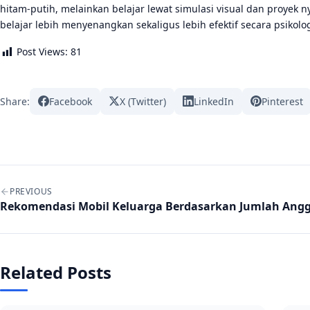
hitam-putih, melainkan belajar lewat simulasi visual dan proyek 
belajar lebih menyenangkan sekaligus lebih efektif secara psikolog
Post Views:
81
Share:
Facebook
X (Twitter)
LinkedIn
Pinterest
Post navigation
PREVIOUS
Rekomendasi Mobil Keluarga Berdasarkan Jumlah Ang
Related Posts