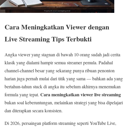
Cara Meningkatkan Viewer dengan
Live Streaming Tips Terbukti
Angka viewer yang stagnan di bawah 10 orang sudah jadi cerita
klasik yang dialami hampir semua streamer pemula. Padahal
channel-channel besar yang sekarang punya ribuan penonton
harian juga pernah mulai dari titik yang sama — bahkan ada yang
bertahun-tahun stuck di angka itu sebelum akhirnya menemukan
Cara meningkatkan viewer live streaming
formula yang tepat.
bukan soal keberuntungan, melainkan strategi yang bisa dipelajari
dan diterapkan secara konsisten.
Di 2026, persaingan platform streaming seperti YouTube Live,