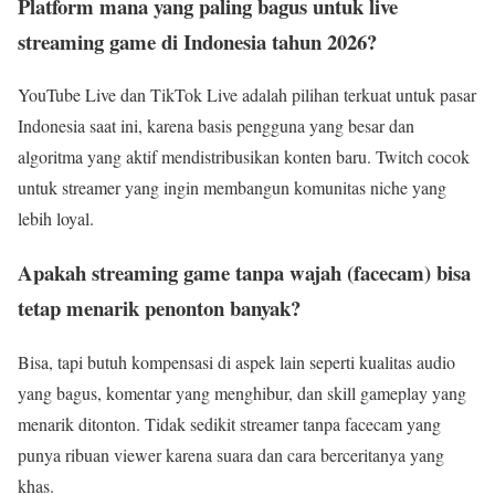
Platform mana yang paling bagus untuk live
streaming game di Indonesia tahun 2026?
YouTube Live dan TikTok Live adalah pilihan terkuat untuk pasar
Indonesia saat ini, karena basis pengguna yang besar dan
algoritma yang aktif mendistribusikan konten baru. Twitch cocok
untuk streamer yang ingin membangun komunitas niche yang
lebih loyal.
Apakah streaming game tanpa wajah (facecam) bisa
tetap menarik penonton banyak?
Bisa, tapi butuh kompensasi di aspek lain seperti kualitas audio
yang bagus, komentar yang menghibur, dan skill gameplay yang
menarik ditonton. Tidak sedikit streamer tanpa facecam yang
punya ribuan viewer karena suara dan cara berceritanya yang
khas.