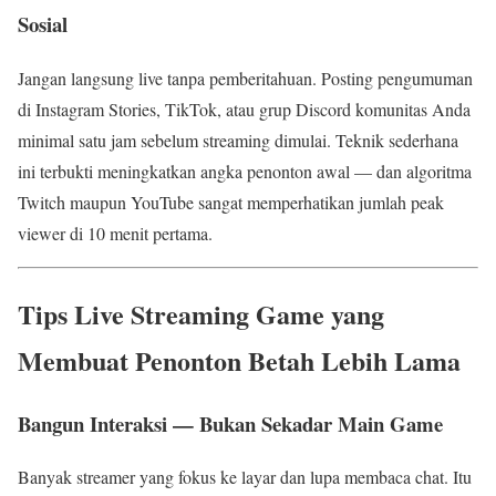
Sosial
Jangan langsung live tanpa pemberitahuan. Posting pengumuman
di Instagram Stories, TikTok, atau grup Discord komunitas Anda
minimal satu jam sebelum streaming dimulai. Teknik sederhana
ini terbukti meningkatkan angka penonton awal — dan algoritma
Twitch maupun YouTube sangat memperhatikan jumlah peak
viewer di 10 menit pertama.
Tips Live Streaming Game yang
Membuat Penonton Betah Lebih Lama
Bangun Interaksi — Bukan Sekadar Main Game
Banyak streamer yang fokus ke layar dan lupa membaca chat. Itu