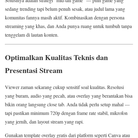
Solusinya adalah strategi “mid-tail game” — pilih game yang
sedang trending tapi belum penuh sesak, atau judul lama yang
komunitas fannya masih aktif. Kombinasikan dengan persona
streaming yang khas, dan Anda punya ruang untuk tumbuh tanpa
tenggelam di lautan konten.
Optimalkan Kualitas Teknis dan
Presentasi Stream
Viewer zaman sekarang cukup sensitif soal kualitas. Resolusi
yang buram, audio yang pecah, atau overlay yang berantakan bisa
bikin orang langsung close tab. Anda tidak perlu setup mahal —
tapi pastikan minimum 720p dengan frame rate stabil, mikrofon
yang jernih, dan layout stream yang rapi.
Gunakan template overlay gratis dari platform seperti Canva atau