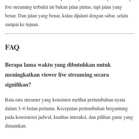
live streaming terbukti ini bukan jalan pintas, tapi jalan yang
benar. Dan jalan yang benar, kalau dijalani dengan sabar, selalu
sampai ke tujuan.
FAQ
Berapa lama waktu yang dibutuhkan untuk
meningkatkan viewer live streaming secara
signifikan?
Rata-rata streamer yang konsisten melihat pertumbuhan nyata
dalam 3–6 bulan pertama. Kecepatan pertumbuhan bergantung
pada konsistensi jadwal, kualitas interaksi, dan pilihan game yang
dimainkan.