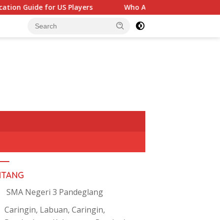
r US Players
Who Are the Top OnlyFans Creators? What
NTANG
SMA Negeri 3 Pandeglang
Caringin, Labuan, Caringin,