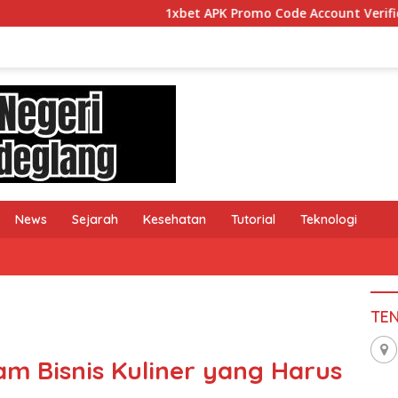
1xbet APK Promo Code Account Verification Guide fo
News
Sejarah
Kesehatan
Tutorial
Teknologi
TE
am Bisnis Kuliner yang Harus