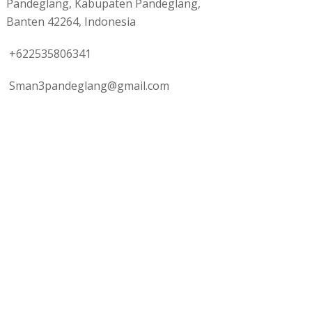
Pandeglang, Kabupaten Pandeglang,
Banten 42264, Indonesia
+622535806341
Sman3pandeglang@gmail.com