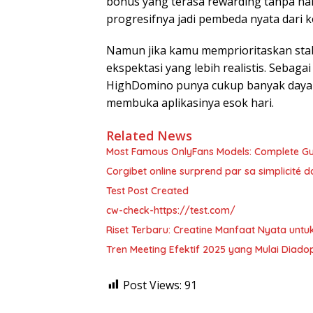
bonus yang terasa rewarding tanpa har
progresifnya jadi pembeda nyata dari k
Namun jika kamu memprioritaskan stabi
ekspektasi yang lebih realistis. Sebagai
HighDomino punya cukup banyak daya 
membuka aplikasinya esok hari.
Related News
Most Famous OnlyFans Models: Complete Gui
Corgibet online surprend par sa simplicité 
Test Post Created
cw-check-https://test.com/
Riset Terbaru: Creatine Manfaat Nyata untuk
Tren Meeting Efektif 2025 yang Mulai Diado
Post Views:
91