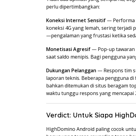
perlu dipertimbangkan:
Koneksi Internet Sensitif
— Performa a
koneksi 4G yang lemah, sering terjadi
—pengalaman yang frustasi ketika s
Monetisasi Agresif
— Pop-up tawaran p
saat saldo menipis. Bagi pengguna yan
Dukungan Pelanggan
— Respons tim s
laporan teknis. Beberapa pengguna di
bahkan ditemukan di situs beragam top
waktu tunggu respons yang mencapai 2
Verdict: Untuk Siapa High
HighDomino Android paling cocok untuk