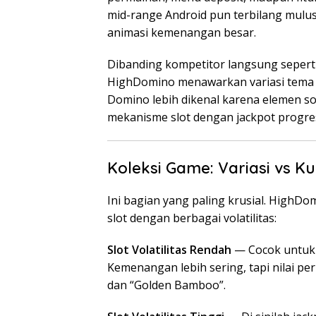
mid-range Android pun terbilang mulus
animasi kemenangan besar.
Dibanding kompetitor langsung seperti
HighDomino menawarkan variasi tema sl
Domino lebih dikenal karena elemen s
mekanisme slot dengan jackpot progres
Koleksi Game: Variasi vs Ku
Ini bagian yang paling krusial. HighD
slot dengan berbagai volatilitas:
Slot Volatilitas Rendah
— Cocok untuk 
Kemenangan lebih sering, tapi nilai per 
dan “Golden Bamboo”.