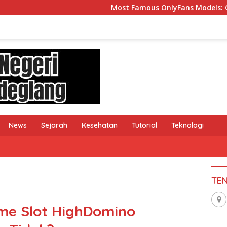
Most Famous OnlyFans Models: Complete Guide 
News
Sejarah
Kesehatan
Tutorial
Teknologi
TE
me Slot HighDomino