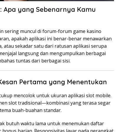
id: Apa yang Sebenarnya Kamu
n sering muncul di forum-forum game kasino
aran, apakah aplikasi ini benar-benar menawarkan
 atau sekadar satu dari ratusan aplikasi serupa
 menjajal langsung dan mengumpulkan berbagai
bahas tuntas dari berbagai sisi.
 Kesan Pertama yang Menentukan
ukup mencolok untuk ukuran aplikasi slot mobile.
n slot tradisional—kombinasi yang terasa segar
n tema buah-buahan standar.
tidak butuh waktu lama untuk menemukan daftar
 bonus harian. Responsivitas layar pada perangkat