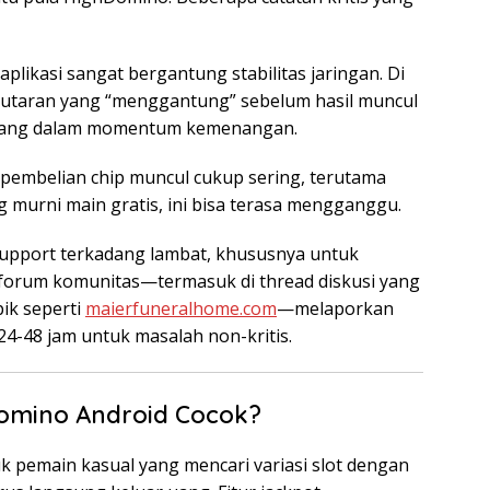
plikasi sangat bergantung stabilitas jaringan. Di
 putaran yang “menggantung” sebelum hasil muncul
edang dalam momentum kemenangan.
embelian chip muncul cukup sering, terutama
g murni main gratis, ini bisa terasa mengganggu.
upport terkadang lambat, khususnya untuk
 forum komunitas—termasuk di thread diskusi yang
ik seperti
maierfuneralhome.com
—melaporkan
4-48 jam untuk masalah non-kritis.
Domino Android Cocok?
 pemain kasual yang mencari variasi slot dengan