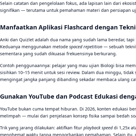
Selain catatan dan pengelolaan fokus, ada lapisan lain dari ekos
signifikan — terutama untuk pemahaman materi dan persiapan uj
Manfaatkan Aplikasi Flashcard dengan Tekni
Anki dan Quizlet adalah dua nama yang sudah lama beredar, tapi 
Keduanya menggunakan metode
spaced repetition
— sebuah teknik
sementara yang sudah dikuasai frekuensinya berkurang.
Contoh penggunaannya: pelajar yang mau ujian Biologi bisa membuat
sisihkan 10–15 menit untuk sesi review. Dalam dua minggu, tida
mengingat jangka panjang dibanding sekadar membaca ulang cat
Gunakan YouTube dan Podcast Edukasi denga
YouTube bukan cuma tempat hiburan. Di 2026, konten edukasi be
melimpah — mulai dari penjelasan konsep fisika sampai bedah so
Trik yang jarang dilakukan: aktifkan fitur
playback speed
di 1,25x at
menghemat waktu tanpa mengorbankan pemahaman. Selain itu, g