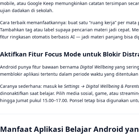
mobile, atau Google Keep memungkinkan catatan tersimpan secara
ujian dadakan di sekolah.
Cara terbaik memanfaatkannya: buat satu “ruang kerja” per mata p
Tambahkan tag atau label supaya pencarian materi jadi cepat. Men
fitur ringkasan otomatis berbasis AI — jadi materi panjang bisa d
Aktifkan Fitur Focus Mode untuk Blokir Distr
Android punya fitur bawaan bernama
Digital Wellbeing
yang sering
memblokir aplikasi tertentu dalam periode waktu yang ditentukan 
Caranya sederhana: masuk ke
Settings → Digital Wellbeing & Paren
dinonaktifkan saat belajar. Pilih media sosial, game, atau streamin
hingga Jumat pukul 15.00–17.00. Ponsel tetap bisa digunakan untuk
Manfaat Aplikasi Belajar Android ya