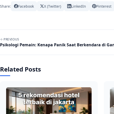
Share:
Facebook
X (Twitter)
LinkedIn
Pinterest
Post navigation
PREVIOUS
Psikologi Pemain: Kenapa Panik Saat Berkendara di G
Related Posts