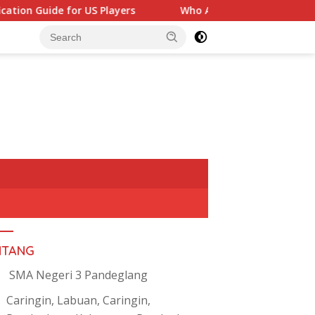
r US Players
Who Are the Top OnlyFans Creators? Wha
NTANG
SMA Negeri 3 Pandeglang
Caringin, Labuan, Caringin,