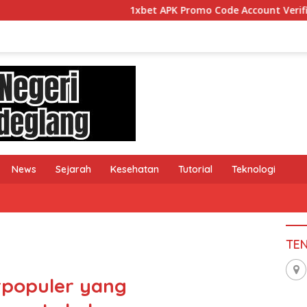
1xbet APK Promo Code Account Verification Guide fo
News
Sejarah
Kesehatan
Tutorial
Teknologi
TE
erpopuler yang