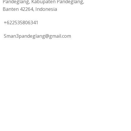
Pandeglang, Kabupaten Pandeglang,
Banten 42264, Indonesia
+622535806341
Sman3pandeglang@gmail.com